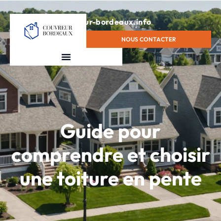
contact@couvreur-bordeaux.info
NOUS CONTACTER
Guide pour
comprendre et choisir
une toiture en pente