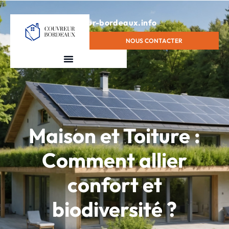
contact@couvreur-bordeaux.info
NOUS CONTACTER
Maison et Toiture :
Comment allier
confort et
biodiversité ?