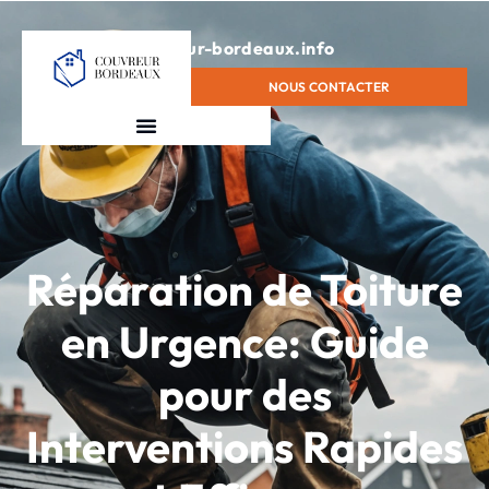
contact@couvreur-bordeaux.info
NOUS CONTACTER
Réparation de Toiture
en Urgence: Guide
pour des
Interventions Rapides