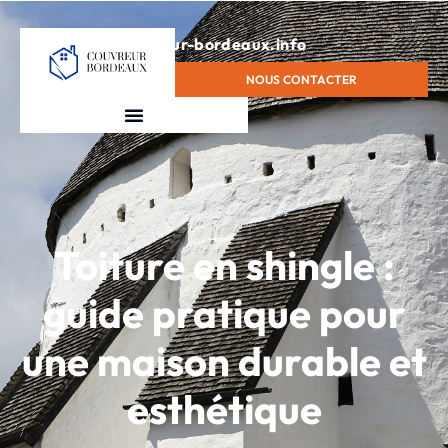
contact@couvreur-bordeaux.info
NOUS CONTACTER
Toiture en shingle :
guide pratique pour
une maison durable et
esthétique