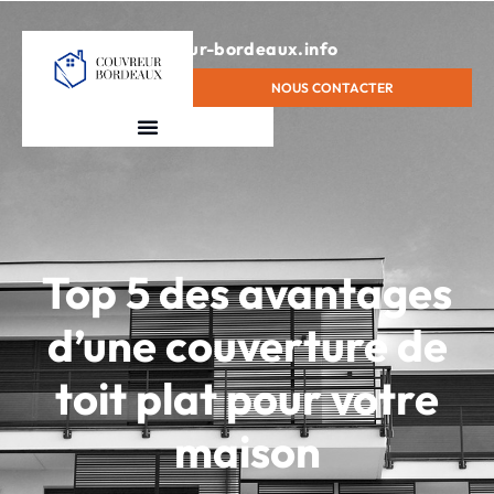
contact@couvreur-bordeaux.info
NOUS CONTACTER
Top 5 des avantages
d’une couverture de
toit plat pour votre
maison