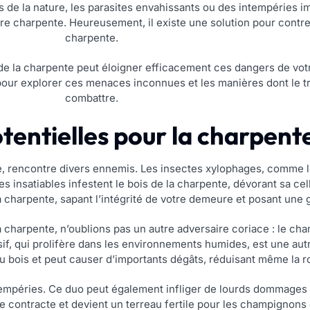
 de la nature, les parasites envahissants ou des intempéries im
re charpente. Heureusement, il existe une solution pour contre
charpente.
n de la charpente peut éloigner efficacement ces dangers de vo
ur explorer ces menaces inconnues et les manières dont le tr
combattre.
entielles pour la charpent
, rencontre divers ennemis. Les insectes xylophages, comme le
res insatiables infestent le bois de la charpente, dévorant sa c
e la charpente, sapant l’intégrité de votre demeure et posant une 
 charpente, n’oublions pas un autre adversaire coriace : le c
, qui prolifère dans les environnements humides, est une autr
 du bois et peut causer d’importants dégâts, réduisant même la 
ntempéries. Ce duo peut également infliger de lourds dommages 
e contracte et devient un terreau fertile pour les champignons